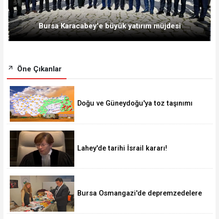
Bursa Karacabey'e büyük yatırım müjdesi
Öne Çıkanlar
Doğu ve Güneydoğu'ya toz taşınımı
uyarısı!
Lahey'de tarihi İsrail kararı!
Bursa Osmangazi'de depremzedelere
'Sevgi Mağazası' kucak açıyor