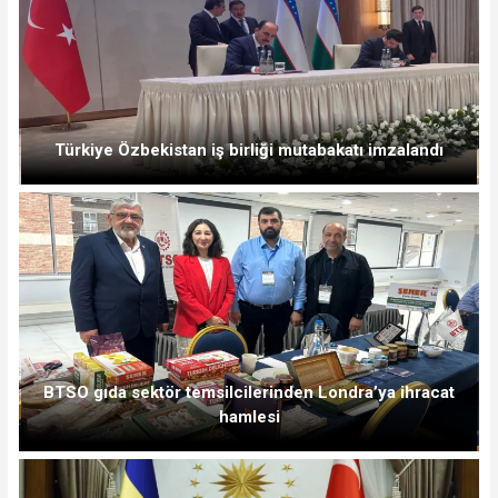
Türkiye Özbekistan iş birliği mutabakatı imzalandı
BTSO gıda sektör temsilcilerinden Londra’ya ihracat
hamlesi