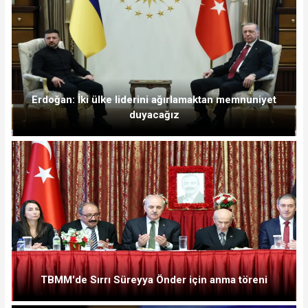
Erdoğan: İki ülke liderini ağırlamaktan memnuniyet
duyacağız
TBMM'de Sırrı Süreyya Önder için anma töreni