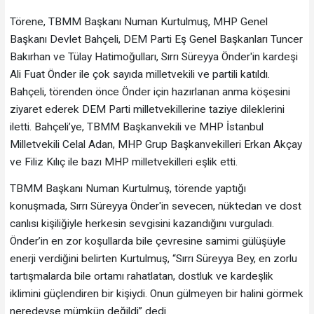
Törene, TBMM Başkanı Numan Kurtulmuş, MHP Genel
Başkanı Devlet Bahçeli, DEM Parti Eş Genel Başkanları Tuncer
Bakırhan ve Tülay Hatimoğulları, Sırrı Süreyya Önder'in kardeşi
Ali Fuat Önder ile çok sayıda milletvekili ve partili katıldı.
Bahçeli, törenden önce Önder için hazırlanan anma köşesini
ziyaret ederek DEM Parti milletvekillerine taziye dileklerini
iletti. Bahçeli’ye, TBMM Başkanvekili ve MHP İstanbul
Milletvekili Celal Adan, MHP Grup Başkanvekilleri Erkan Akçay
ve Filiz Kılıç ile bazı MHP milletvekilleri eşlik etti.
TBMM Başkanı Numan Kurtulmuş, törende yaptığı
konuşmada, Sırrı Süreyya Önder'in sevecen, nüktedan ve dost
canlısı kişiliğiyle herkesin sevgisini kazandığını vurguladı.
Önder’in en zor koşullarda bile çevresine samimi gülüşüyle
enerji verdiğini belirten Kurtulmuş, “Sırrı Süreyya Bey, en zorlu
tartışmalarda bile ortamı rahatlatan, dostluk ve kardeşlik
iklimini güçlendiren bir kişiydi. Onun gülmeyen bir halini görmek
neredeyse mümkün değildi” dedi.