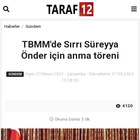
Haberler
Gündem
TBMM'de Sırrı Süreyya
Önder için anma töreni
Yayın: 07 Mayıs 2025 - Çarşamba - Güncelleme: 07.05.2025
GÜNDEM
15:28:00
4120
Okuma Süresi: 3 dk.