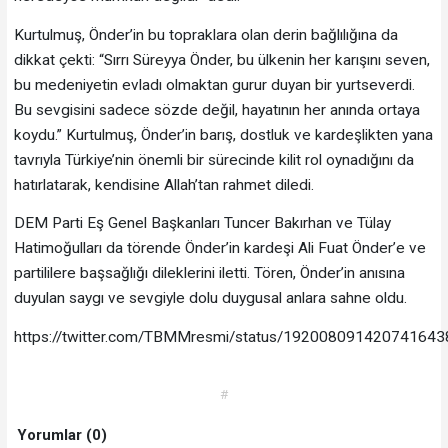
Kurtulmuş, Önder’in bu topraklara olan derin bağlılığına da
dikkat çekti: “Sırrı Süreyya Önder, bu ülkenin her karışını seven,
bu medeniyetin evladı olmaktan gurur duyan bir yurtseverdi.
Bu sevgisini sadece sözde değil, hayatının her anında ortaya
koydu.” Kurtulmuş, Önder’in barış, dostluk ve kardeşlikten yana
tavrıyla Türkiye’nin önemli bir sürecinde kilit rol oynadığını da
hatırlatarak, kendisine Allah’tan rahmet diledi.
DEM Parti Eş Genel Başkanları Tuncer Bakırhan ve Tülay
Hatimoğulları da törende Önder’in kardeşi Ali Fuat Önder’e ve
partililere başsağlığı dileklerini iletti. Tören, Önder’in anısına
duyulan saygı ve sevgiyle dolu duygusal anlara sahne oldu.
https://twitter.com/TBMMresmi/status/192008091420741643
#
Yorumlar (0)