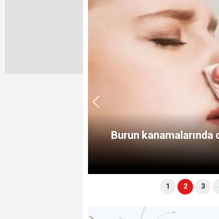
çete veya pamuk
Rahim ağzı k
1
2
3