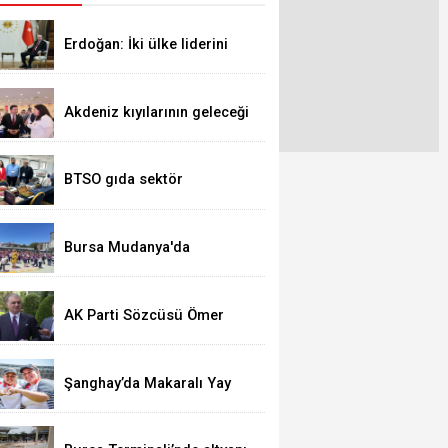
Erdoğan: İki ülke liderini
ağırlamaktan memnuniyet
duyacağız
Akdeniz kıyılarının geleceği
Muğla’da konuşuldu
BTSO gıda sektör
temsilcilerinden Londra’ya
ihracat hamlesi
Bursa Mudanya'da
öğrenciler öğretmenleriyle
zumba yaptı
Aşı karşıtlığı yüzünden hastalar haya
AK Parti Sözcüsü Ömer
Çelik'ten 'Terörsüz Türkiye'
mesajı
Şanghay’da Makaralı Yay
Kadın Takımı gururlandırdı