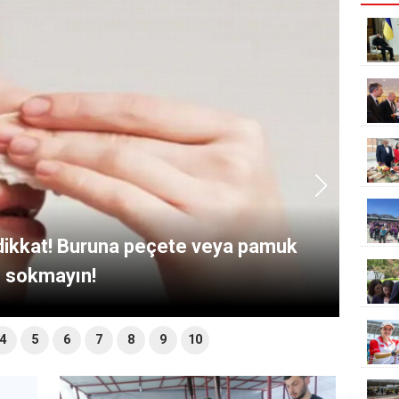
anserinde hayat kurtaran öneriler!
4
5
6
7
8
9
10