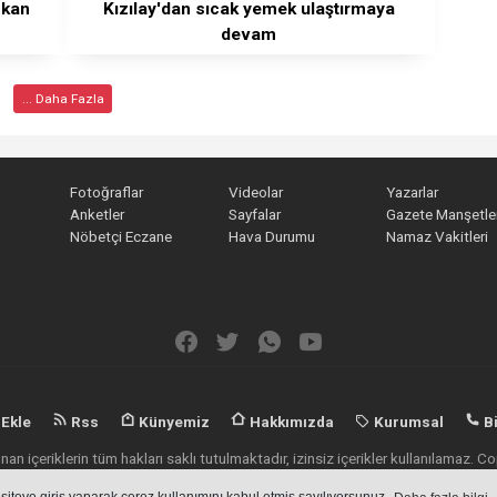
 kan
Kızılay'dan sıcak yemek ulaştırmaya
devam
... Daha Fazla
Fotoğraflar
Videolar
Yazarlar
Anketler
Sayfalar
Gazete Manşetler
Nöbetçi Eczane
Hava Durumu
Namaz Vakitleri
 Ekle
Rss
Künyemiz
Hakkımızda
Kurumsal
Bi
an içeriklerin tüm hakları saklı tutulmaktadır, izinsiz içerikler kullanılamaz.