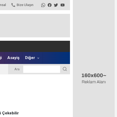
msal
Bize Ulaşın
i
Asayiş
Diğer
Ara
zi Çekebilir