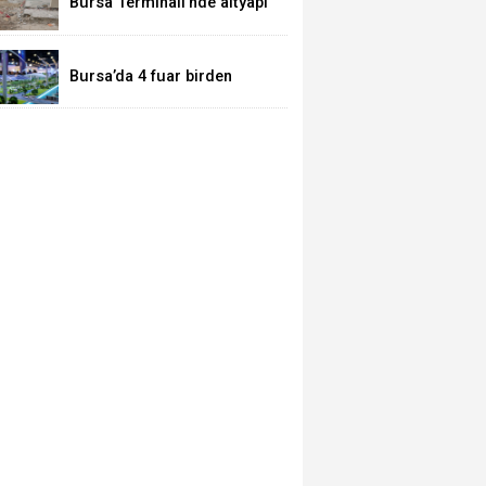
Bursa Terminali’nde altyapı
çalışmaları hızlandı
Bursa’da 4 fuar birden
kapılarını açıyor