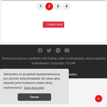
1
2
3
4
... Daha Fazla
Sitemizde bulunan içeriklerin tüm hakları saklı tutulmaktadır, izinsiz içerikler
kullanılamaz. Copyright 2020©
Haber Yazılımı:
Haber Sistemleri
Sitemizden en iyi şekilde faydalanabilmeniz
için çerezler kullanılmaktadır. Bu siteye giriş
yaparak çerez kullanımını kabul etmiş
sayılıyorsunuz.
Daha fazla bilgi
Tamam