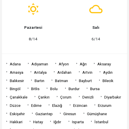
Pazartesi
Salı
8/14
6/14
Adana
Adıyaman
Afyon
Ağrı
Aksaray
Amasya
Antalya
Ardahan
Artvin
Aydın
Balıkesir
Bartın
Batman
Bayburt
Bilecik
Bingöl
Bitlis
Bolu
Burdur
Bursa
Çanakkale
Çankırı
Çorum
Denizli
Diyarbakır
Düzce
Edirne
Elazığ
Erzincan
Erzurum
Eskişehir
Gaziantep
Giresun
Gümüşhane
Hakkari
Hatay
Iğdır
Isparta
İstanbul