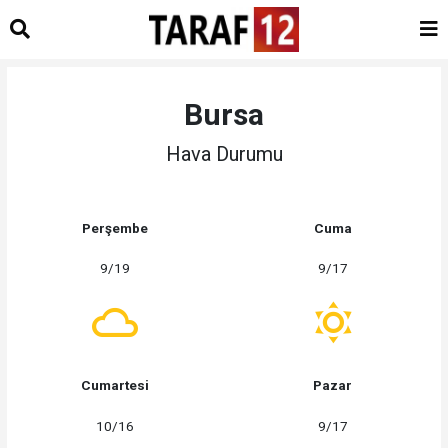
Bursa
Hava Durumu
Perşembe
Cuma
9/19
9/17
Cumartesi
Pazar
10/16
9/17